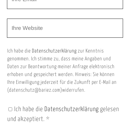
h
a
r
m
W
e
e
e
E
b
m
Ich habe die
Datenschutzerklärung
zur Kenntnis
s
a
genommen. Ich stimme zu, dass meine Angaben und
e
i
Daten zur Beantwortung meiner Anfrage elektronisch
i
l
erhoben und gespeichert werden. Hinweis: Sie können
t
Ihre Einwilligung jederzeit für die Zukunft per E-Mail an
(datenschutz@bariez.com)widerrufen.
e
n
Ich habe die
Datenschutzerklärung
gelesen
U
und akzeptiert.
*
R