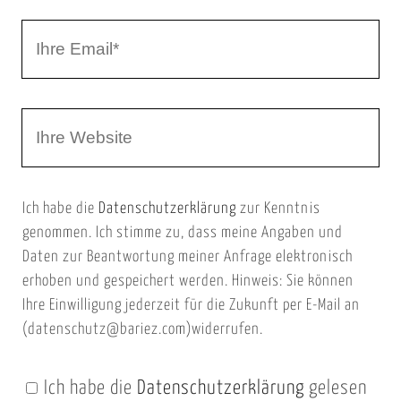
r
I
N
h
a
r
m
W
e
e
e
E
b
m
Ich habe die
Datenschutzerklärung
zur Kenntnis
s
a
genommen. Ich stimme zu, dass meine Angaben und
e
i
Daten zur Beantwortung meiner Anfrage elektronisch
i
l
erhoben und gespeichert werden. Hinweis: Sie können
t
Ihre Einwilligung jederzeit für die Zukunft per E-Mail an
(datenschutz@bariez.com)widerrufen.
e
n
Ich habe die
Datenschutzerklärung
gelesen
U