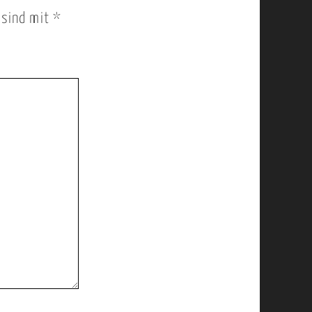
r sind mit
*