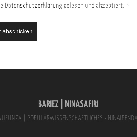
ie
Datenschutzerklärung
gelesen und akzeptiert.
*
BARIEZ | NINASAFIRI
INAJIFUNZA | POPULÄRWISSENSCHAFTLICHES • NINAIPEND