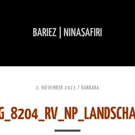
BARIEZ | NINASAFIRI
INHALT ÜBERSPRINGEN
2. NOVEMBER 2023 /
BARBARA
G_8204_RV_NP_LANDSCH