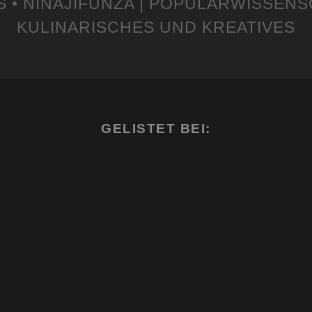
S • NINAJIFUNZA | POPULÄRWISSENS
KULINARISCHES UND KREATIVES
GELISTET BEI: