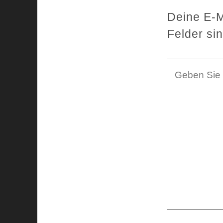
Deine E-Ma
Felder si
I
h
r
K
o
m
m
e
n
t