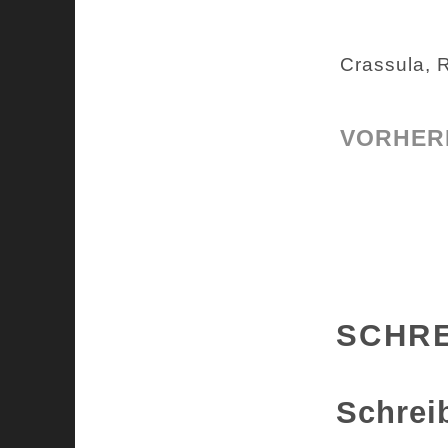
Crassula, 
VORHERI
SCHR
Schrei