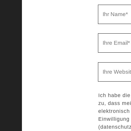
a
I
r
h
r
I
N
h
a
r
m
W
e
e
e
E
b
m
Ich habe di
s
a
zu, dass me
e
i
elektronisch
i
l
Einwilligung
t
(datenschut