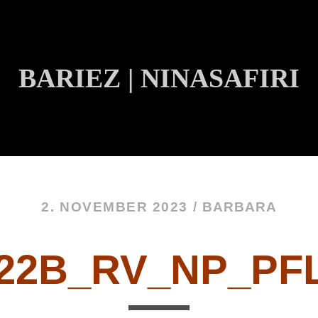
BARIEZ | NINASAFIRI
INHALT ÜBERSPRINGEN
2. NOVEMBER 2023 /
BARBARA
122B_RV_NP_PF