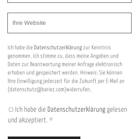
r
m
W
e
e
e
E
b
m
Ich habe die
Datenschutzerklärung
zur Kenntnis
s
a
genommen. Ich stimme zu, dass meine Angaben und
e
i
Daten zur Beantwortung meiner Anfrage elektronisch
i
l
erhoben und gespeichert werden. Hinweis: Sie können
t
Ihre Einwilligung jederzeit für die Zukunft per E-Mail an
(datenschutz@bariez.com)widerrufen.
e
n
Ich habe die
Datenschutzerklärung
gelesen
U
und akzeptiert.
*
R
L