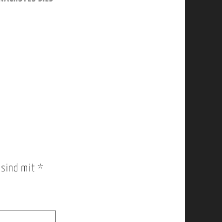
r sind mit
*