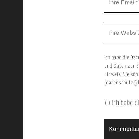
h
a
r
m
W
e
e
e
E
b
m
Ich habe die
Dat
s
a
und Daten zur B
e
i
Hinweis: Sie kön
i
l
(datenschutz@b
t
e
Ich habe d
n
U
R