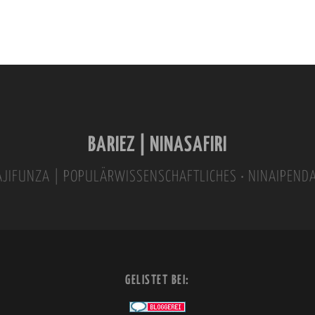
BARIEZ | NINASAFIRI
INAJIFUNZA | POPULÄRWISSENSCHAFTLICHES • NINAIPEND
GELISTET BEI: