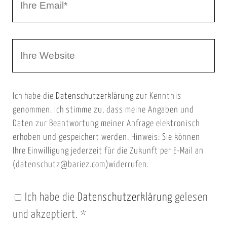
h
a
r
m
W
e
e
e
E
b
m
Ich habe die
Datenschutzerklärung
zur Kenntnis
s
a
genommen. Ich stimme zu, dass meine Angaben und
e
i
Daten zur Beantwortung meiner Anfrage elektronisch
i
l
erhoben und gespeichert werden. Hinweis: Sie können
t
Ihre Einwilligung jederzeit für die Zukunft per E-Mail an
(datenschutz@bariez.com)widerrufen.
e
n
Ich habe die
Datenschutzerklärung
gelesen
U
und akzeptiert.
*
R