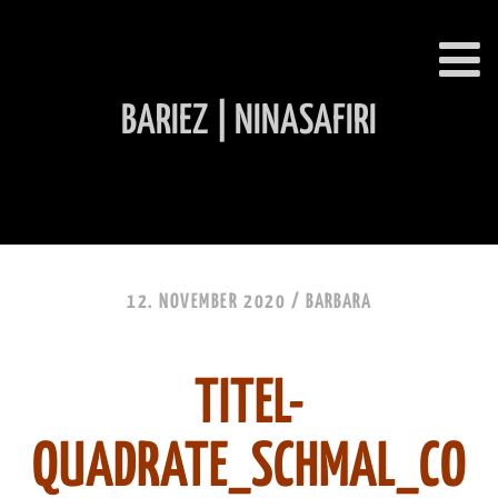
BARIEZ | NINASAFIRI
INHALT ÜBERSPRINGEN
12. NOVEMBER 2020 /
BARBARA
TITEL-
QUADRATE_SCHMAL_CO