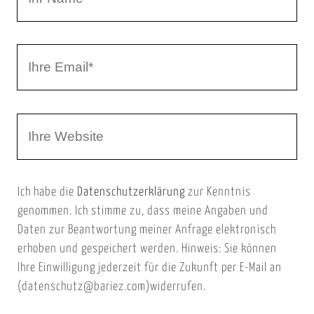
r
h
r
I
N
h
a
r
m
W
e
e
e
E
b
m
Ich habe die
Datenschutzerklärung
zur Kenntnis
s
a
genommen. Ich stimme zu, dass meine Angaben und
e
i
Daten zur Beantwortung meiner Anfrage elektronisch
i
l
erhoben und gespeichert werden. Hinweis: Sie können
t
Ihre Einwilligung jederzeit für die Zukunft per E-Mail an
(datenschutz@bariez.com)widerrufen.
e