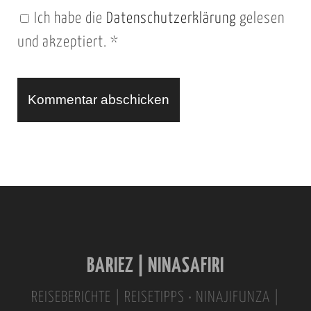
n
Ich habe die
Datenschutzerklärung
gelesen
U
und akzeptiert.
*
R
L
A
l
t
e
r
n
BARIEZ | NINASAFIRI
a
t
REISEBERICHTE | REISETIPPS • NINAJIFUNZA |