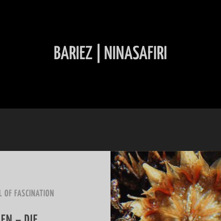
BARIEZ | NINASAFIRI
INHALT ÜBERSPRINGEN
L OF FASCINATION
EN – DIE