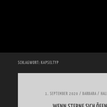
SCHLAGWORT:
KAPSELTYP
1. SEPTEMBER 2020
/
BARBARA
/
HAL
WENN STERNE SICH ÖFFN