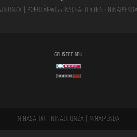
INAJIFUNZA | POPULÄRWISSENSCHAFTLICHES • NINAIPEND
GELISTET BEI:
NINASAFIRI | NINAJIFUNZA | NINAIPENDA