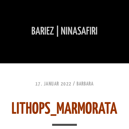
BARIEZ | NINASAFIRI
INHALT ÜBERSPRINGEN
17. JANUAR 2022 /
BARBARA
LITHOPS_MARMORATA