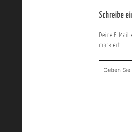
Schreibe e
Deine E-Mail-
markiert
I
h
r
K
o
m
m