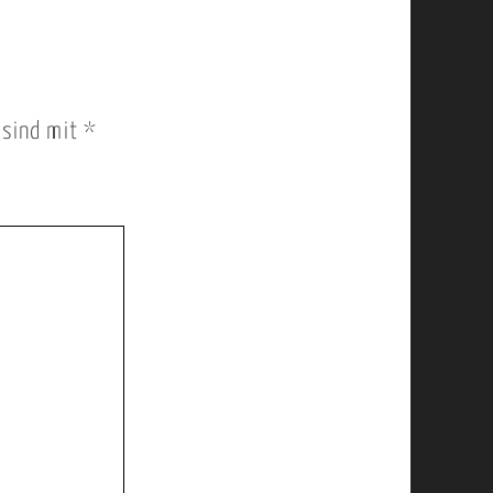
r sind mit
*