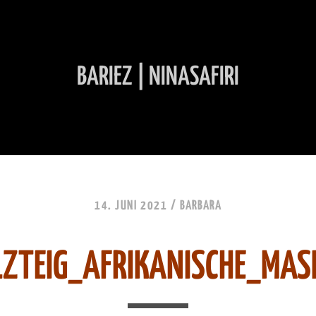
BARIEZ | NINASAFIRI
INHALT ÜBERSPRINGEN
14. JUNI 2021 /
BARBARA
LZTEIG_AFRIKANISCHE_MAS