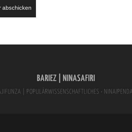
BARIEZ | NINASAFIRI
INAJIFUNZA | POPULÄRWISSENSCHAFTLICHES • NINAIPEND