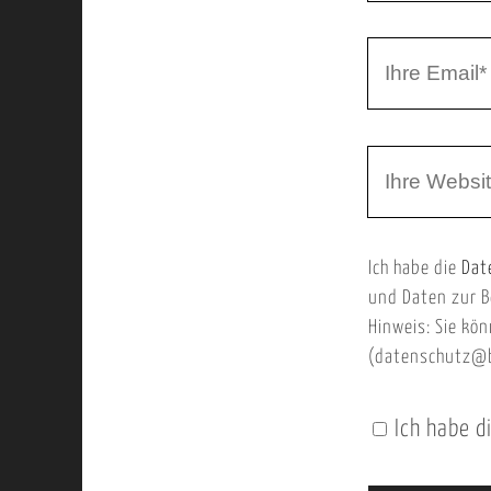
r
I
N
h
a
r
m
W
e
e
e
E
b
m
Ich habe die
Dat
s
a
und Daten zur B
e
i
Hinweis: Sie kön
i
l
(datenschutz@b
t
e
Ich habe d
n