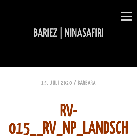
BARIEZ | NINASAFIRI
INHALT ÜBERSPRINGEN
15. JULI 2020 /
BARBARA
RV-
015__RV_NP_LANDSCH