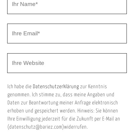
r
h
r
I
N
h
a
r
m
W
e
e
e
E
b
m
Ich habe die
Datenschutzerklärung
zur Kenntnis
s
a
genommen. Ich stimme zu, dass meine Angaben und
e
i
Daten zur Beantwortung meiner Anfrage elektronisch
i
l
erhoben und gespeichert werden. Hinweis: Sie können
t
Ihre Einwilligung jederzeit für die Zukunft per E-Mail an
(datenschutz@bariez.com)widerrufen.
e