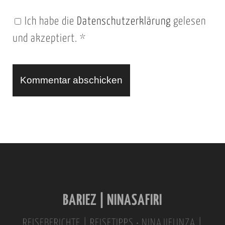
n
Ich habe die
Datenschutzerklärung
gelesen
U
und akzeptiert.
*
R
L
A
l
t
e
r
n
BARIEZ | NINASAFIRI
a
t
REISEBERICHTE | REISETIPPS • NINAJIFUNZA |