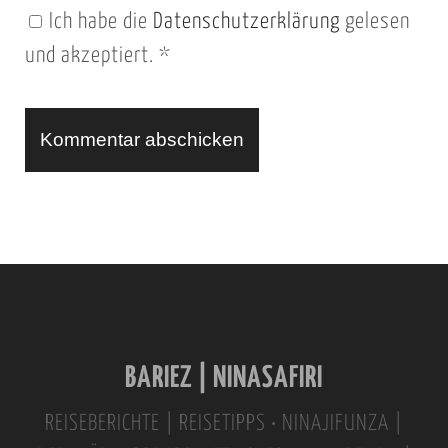
Ich habe die
Datenschutzerklärung
gelesen
U
und akzeptiert.
*
R
L
A
l
t
e
r
n
BARIEZ | NINASAFIRI
a
t
REISEBERICHTE | REISETIPPS • NINAJIFUNZA |
i