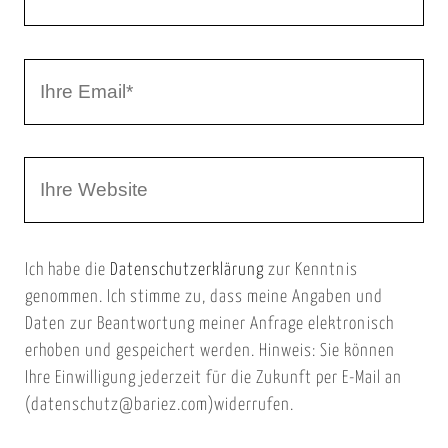
r
h
r
I
N
h
a
r
m
W
e
e
e
E
b
m
Ich habe die
Datenschutzerklärung
zur Kenntnis
s
a
genommen. Ich stimme zu, dass meine Angaben und
e
i
Daten zur Beantwortung meiner Anfrage elektronisch
i
l
erhoben und gespeichert werden. Hinweis: Sie können
t
Ihre Einwilligung jederzeit für die Zukunft per E-Mail an
(datenschutz@bariez.com)widerrufen.
e
n