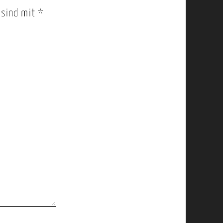
r sind mit
*