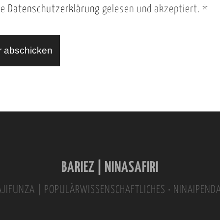
ie
Datenschutzerklärung
gelesen und akzeptiert.
*
BARIEZ | NINASAFIRI
INAJIFUNZA | POPULÄRWISSENSCHAFTLICHES • NINAIPEND