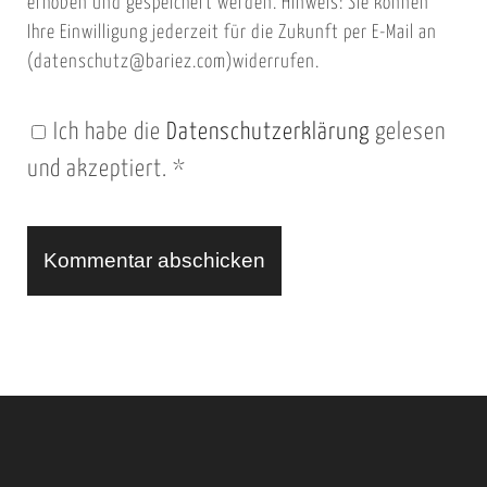
l
erhoben und gespeichert werden. Hinweis: Sie können
t
Ihre Einwilligung jederzeit für die Zukunft per E-Mail an
(datenschutz@bariez.com)widerrufen.
e
n
Ich habe die
Datenschutzerklärung
gelesen
U
und akzeptiert.
*
R
L
A
l
t
e
r