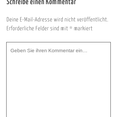
Schreibe einen Kommentar
Deine E-Mail-Adresse wird nicht veröffentlicht.
Erforderliche Felder sind mit
*
markiert
I
h
r
K
o
m
m
e