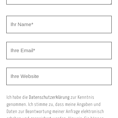
n
t
a
I
r
h
r
I
N
h
a
r
m
W
e
e
e
E
b
m
Ich habe die
Datenschutzerklärung
zur Kenntnis
s
a
genommen. Ich stimme zu, dass meine Angaben und
e
i
Daten zur Beantwortung meiner Anfrage elektronisch
i