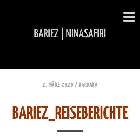
BARIEZ | NINASAFIRI
INHALT ÜBERSPRINGEN
2. MÄRZ 2020 /
BARBARA
BARIEZ_REISEBERICHTE