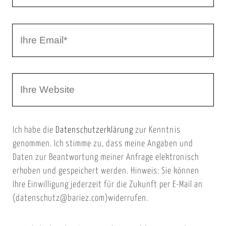
h
r
I
N
h
a
r
m
W
e
e
e
E
b
m
Ich habe die
Datenschutzerklärung
zur Kenntnis
s
a
genommen. Ich stimme zu, dass meine Angaben und
e
i
Daten zur Beantwortung meiner Anfrage elektronisch
i
l
erhoben und gespeichert werden. Hinweis: Sie können
t
Ihre Einwilligung jederzeit für die Zukunft per E-Mail an
(datenschutz@bariez.com)widerrufen.
e
n