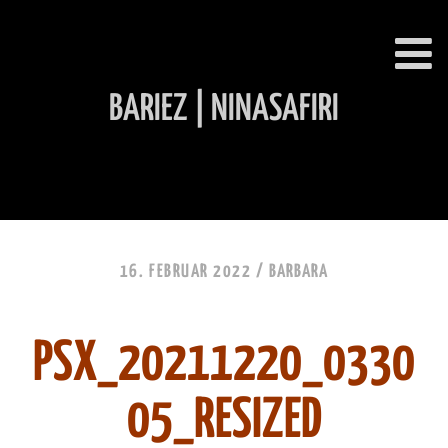
BARIEZ | NINASAFIRI
INHALT ÜBERSPRINGEN
16. FEBRUAR 2022 /
BARBARA
PSX_20211220_0330
05_RESIZED