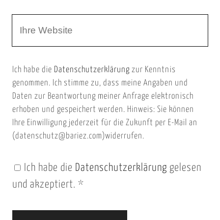
r
m
W
e
e
e
E
b
m
Ich habe die
Datenschutzerklärung
zur Kenntnis
s
a
genommen. Ich stimme zu, dass meine Angaben und
e
i
Daten zur Beantwortung meiner Anfrage elektronisch
i
l
erhoben und gespeichert werden. Hinweis: Sie können
t
Ihre Einwilligung jederzeit für die Zukunft per E-Mail an
(datenschutz@bariez.com)widerrufen.
e
n
Ich habe die
Datenschutzerklärung
gelesen
U
und akzeptiert.
*
R
L