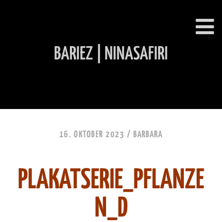
BARIEZ | NINASAFIRI
INHALT ÜBERSPRINGEN
16. OKTOBER 2023 /
BARBARA
PLAKATSERIE_PFLANZE
N_D