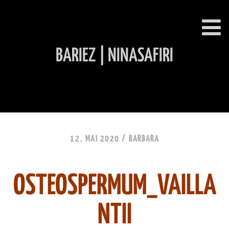
BARIEZ | NINASAFIRI
INHALT ÜBERSPRINGEN
12. MAI 2020 /
BARBARA
OSTEOSPERMUM_VAILLA
NTII