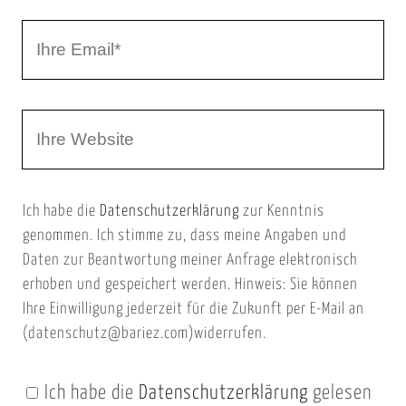
r
I
N
h
a
r
m
W
e
e
e
E
b
m
Ich habe die
Datenschutzerklärung
zur Kenntnis
s
a
genommen. Ich stimme zu, dass meine Angaben und
e
i
Daten zur Beantwortung meiner Anfrage elektronisch
i
l
erhoben und gespeichert werden. Hinweis: Sie können
t
Ihre Einwilligung jederzeit für die Zukunft per E-Mail an
(datenschutz@bariez.com)widerrufen.
e
n
Ich habe die
Datenschutzerklärung
gelesen
U