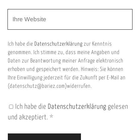
r
m
W
e
e
e
E
b
m
Ich habe die
Datenschutzerklärung
zur Kenntnis
s
a
genommen. Ich stimme zu, dass meine Angaben und
e
i
Daten zur Beantwortung meiner Anfrage elektronisch
i
l
erhoben und gespeichert werden. Hinweis: Sie können
t
Ihre Einwilligung jederzeit für die Zukunft per E-Mail an
(datenschutz@bariez.com)widerrufen.
e
n
Ich habe die
Datenschutzerklärung
gelesen
U
und akzeptiert.
*
R
L