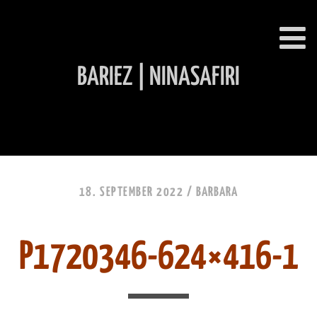
BARIEZ | NINASAFIRI
INHALT ÜBERSPRINGEN
18. SEPTEMBER 2022 /
BARBARA
P1720346-624×416-1