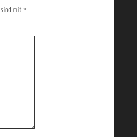
r sind mit
*