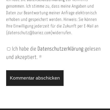
s
a
genommen. Ich stimme zu, dass meine Angaben und
e
i
Daten zur Beantwortung meiner Anfrage elektronisch
i
l
erhoben und gespeichert werden. Hinweis: Sie können
t
Ihre Einwilligung jederzeit für die Zukunft per E-Mail an
(datenschutz@bariez.com)widerrufen.
e
n
Ich habe die
Datenschutzerklärung
gelesen
U
und akzeptiert.
*
R
L
A
l