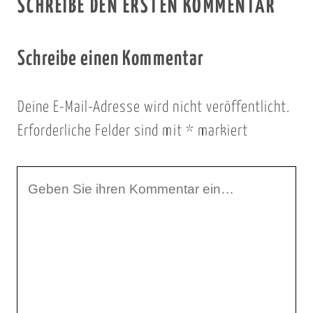
SCHREIBE DEN ERSTEN KOMMENTAR
Schreibe einen Kommentar
Deine E-Mail-Adresse wird nicht veröffentlicht.
Erforderliche Felder sind mit
*
markiert
I
h
r
K
o
m