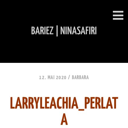
BARIEZ | NINASAFIRI
INHALT ÜBERSPRINGEN
12. MAI 2020 /
BARBARA
LARRYLEACHIA_PERLAT
A