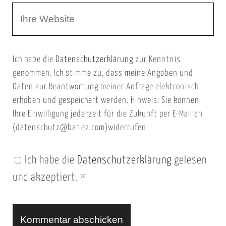
W
e
e
e
E
b
m
Ich habe die
Datenschutzerklärung
zur Kenntnis
s
a
genommen. Ich stimme zu, dass meine Angaben und
e
i
Daten zur Beantwortung meiner Anfrage elektronisch
i
l
erhoben und gespeichert werden. Hinweis: Sie können
t
Ihre Einwilligung jederzeit für die Zukunft per E-Mail an
(datenschutz@bariez.com)widerrufen.
e
n
Ich habe die
Datenschutzerklärung
gelesen
U
und akzeptiert.
*
R
L