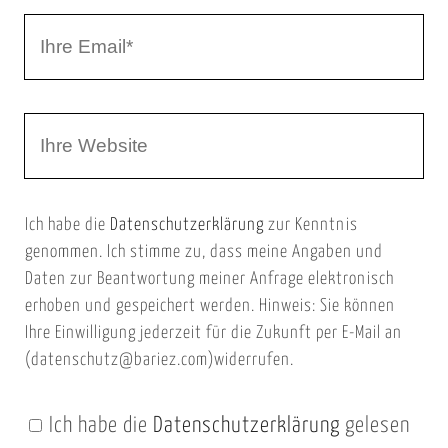
r
I
N
h
a
r
m
W
e
e
e
E
b
m
Ich habe die
Datenschutzerklärung
zur Kenntnis
s
a
genommen. Ich stimme zu, dass meine Angaben und
e
i
Daten zur Beantwortung meiner Anfrage elektronisch
i
l
erhoben und gespeichert werden. Hinweis: Sie können
t
Ihre Einwilligung jederzeit für die Zukunft per E-Mail an
(datenschutz@bariez.com)widerrufen.
e
n
Ich habe die
Datenschutzerklärung
gelesen
U