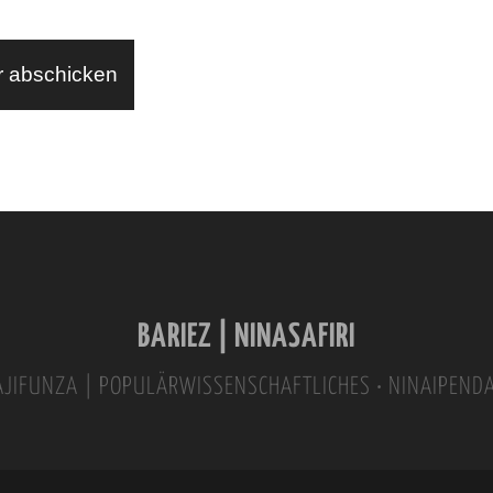
BARIEZ | NINASAFIRI
INAJIFUNZA | POPULÄRWISSENSCHAFTLICHES • NINAIPEND