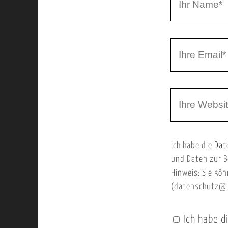
r
h
r
I
N
h
a
r
m
W
e
e
e
E
b
m
Ich habe die
Dat
s
a
und Daten zur B
e
i
Hinweis: Sie kön
i
l
(datenschutz@b
t
e
Ich habe d