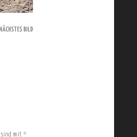
NÄCHSTES BILD
r sind mit
*