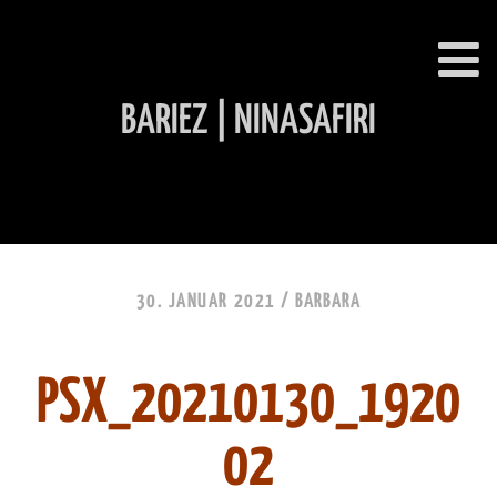
BARIEZ | NINASAFIRI
INHALT ÜBERSPRINGEN
30. JANUAR 2021 /
BARBARA
PSX_20210130_1920
02