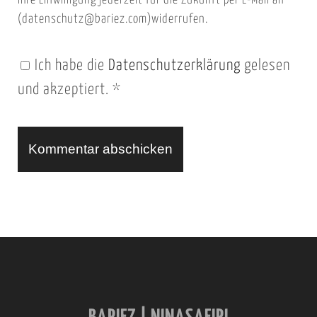
t
Ihre Einwilligung jederzeit für die Zukunft per E-Mail an
(datenschutz@bariez.com)widerrufen.
e
n
Ich habe die
Datenschutzerklärung
gelesen
U
und akzeptiert.
*
R
L
A
l
t
e
r
n