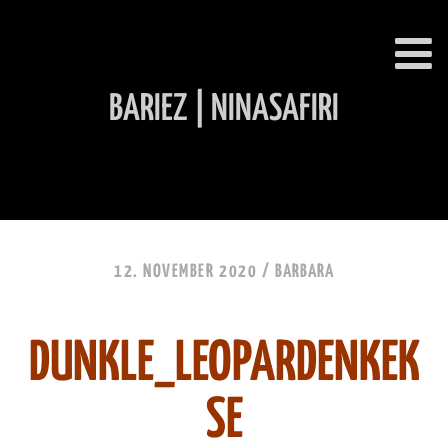
BARIEZ | NINASAFIRI
INHALT ÜBERSPRINGEN
12. NOVEMBER 2020 /
BARBARA
DUNKLE_LEOPARDENKEK
SE