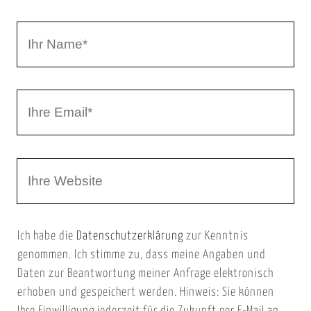
t
a
I
r
h
r
I
N
h
a
r
m
W
e
e
e
E
b
m
Ich habe die
Datenschutzerklärung
zur Kenntnis
s
a
genommen. Ich stimme zu, dass meine Angaben und
e
i
Daten zur Beantwortung meiner Anfrage elektronisch
i
l
erhoben und gespeichert werden. Hinweis: Sie können