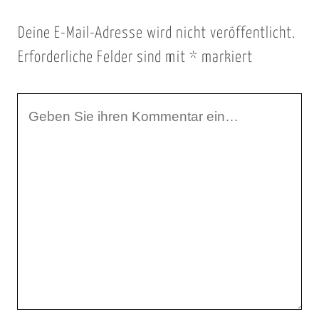
Deine E-Mail-Adresse wird nicht veröffentlicht.
Erforderliche Felder sind mit
*
markiert
I
h
r
K
o
m
m
e
n