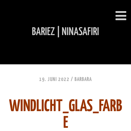
BARIEZ | NINASAFIRI
INHALT ÜBERSPRINGEN
19. JUNI 2022 /
BARBARA
WINDLICHT_GLAS_FARB
E