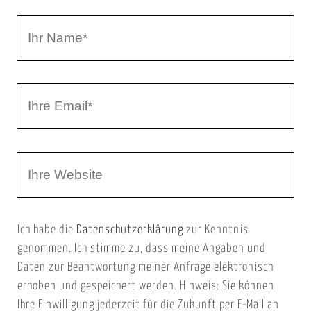
a
I
r
h
r
I
N
h
a
r
m
W
e
e
e
E
b
m
Ich habe die
Datenschutzerklärung
zur Kenntnis
s
a
genommen. Ich stimme zu, dass meine Angaben und
e
i
Daten zur Beantwortung meiner Anfrage elektronisch
i
l
erhoben und gespeichert werden. Hinweis: Sie können
t
Ihre Einwilligung jederzeit für die Zukunft per E-Mail an