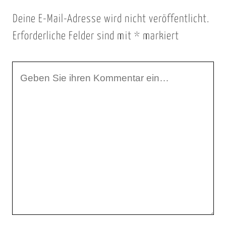
Deine E-Mail-Adresse wird nicht veröffentlicht.
Erforderliche Felder sind mit
*
markiert
I
h
r
K
o
m
m
e
n
t