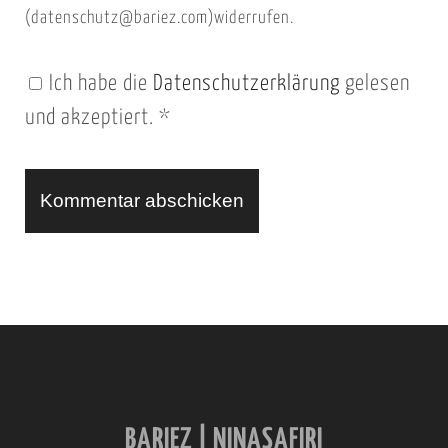
(datenschutz@bariez.com)widerrufen.
e
n
Ich habe die
Datenschutzerklärung
gelesen
U
und akzeptiert.
*
R
L
A
l
t
e
r
n
BARIEZ | NINASAFIRI