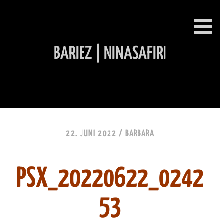
BARIEZ | NINASAFIRI
INHALT ÜBERSPRINGEN
22. JUNI 2022 /
BARBARA
PSX_20220622_0242
53