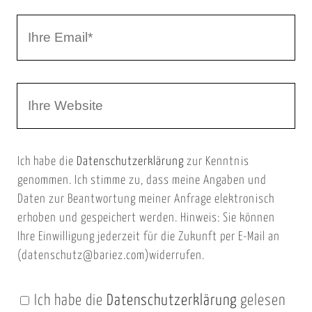
r
I
N
h
a
r
m
W
e
e
e
E
b
m
Ich habe die
Datenschutzerklärung
zur Kenntnis
s
a
genommen. Ich stimme zu, dass meine Angaben und
e
i
Daten zur Beantwortung meiner Anfrage elektronisch
i
l
erhoben und gespeichert werden. Hinweis: Sie können
t
Ihre Einwilligung jederzeit für die Zukunft per E-Mail an
(datenschutz@bariez.com)widerrufen.
e
n
Ich habe die
Datenschutzerklärung
gelesen
U