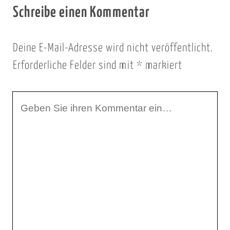
Schreibe einen Kommentar
Deine E-Mail-Adresse wird nicht veröffentlicht.
Erforderliche Felder sind mit
*
markiert
I
h
r
K
o
m
m
e