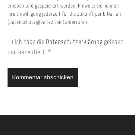
i
l
erhoben und gespeichert werden. Hinweis: Sie können
t
Ihre Einwilligung jederzeit für die Zukunft per E-Mail an
(datenschutz@bariez.com)widerrufen.
e
n
Ich habe die
Datenschutzerklärung
gelesen
U
und akzeptiert.
*
R
L
A
l
t
e