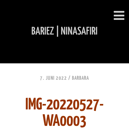
BARIEZ | NINASAFIRI
INHALT ÜBERSPRINGEN
7. JUNI 2022 /
BARBARA
IMG-20220527-
WA0003