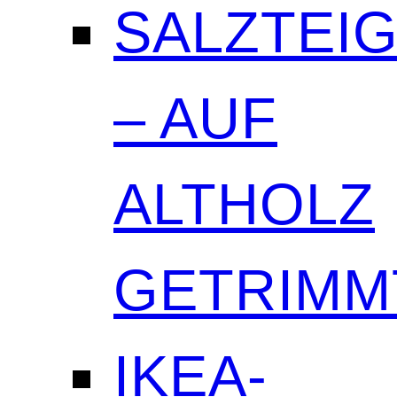
SALZTEI
– AUF
ALTHOLZ
GETRIMM
IKEA-