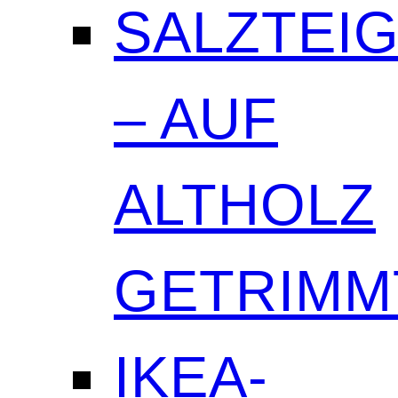
SALZTEI
– AUF
ALTHOLZ
GETRIMM
IKEA-