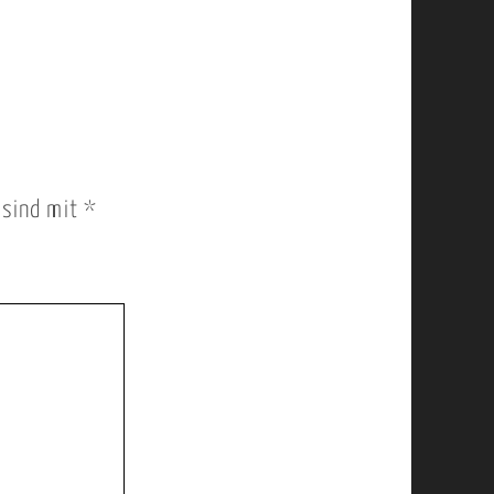
r sind mit
*