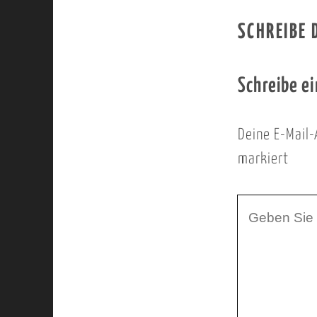
SCHREIBE
Schreibe e
Deine E-Mail-
markiert
I
h
r
K
o