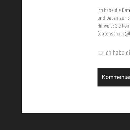
b
m
Ich habe die
Dat
s
a
und Daten zur B
e
i
Hinweis: Sie kön
i
l
(datenschutz@b
t
e
Ich habe d
n
U
R
L
A
l
t
e