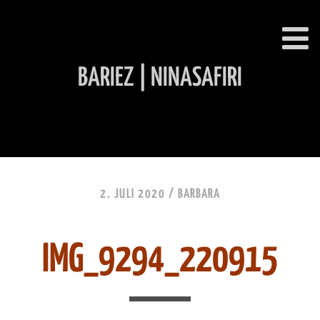
BARIEZ | NINASAFIRI
INHALT ÜBERSPRINGEN
2. JULI 2020 /
BARBARA
IMG_9294_220915