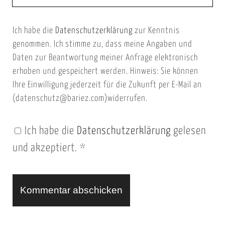
e
E
b
m
Ich habe die
Datenschutzerklärung
zur Kenntnis
s
a
genommen. Ich stimme zu, dass meine Angaben und
e
i
Daten zur Beantwortung meiner Anfrage elektronisch
i
l
erhoben und gespeichert werden. Hinweis: Sie können
t
Ihre Einwilligung jederzeit für die Zukunft per E-Mail an
(datenschutz@bariez.com)widerrufen.
e
n
Ich habe die
Datenschutzerklärung
gelesen
U
und akzeptiert.
*
R
L