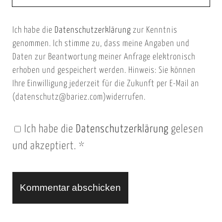
e
E
b
m
Ich habe die
Datenschutzerklärung
zur Kenntnis
s
a
genommen. Ich stimme zu, dass meine Angaben und
e
i
Daten zur Beantwortung meiner Anfrage elektronisch
i
l
erhoben und gespeichert werden. Hinweis: Sie können
t
Ihre Einwilligung jederzeit für die Zukunft per E-Mail an
(datenschutz@bariez.com)widerrufen.
e
n
Ich habe die
Datenschutzerklärung
gelesen
U
und akzeptiert.
*
R
L