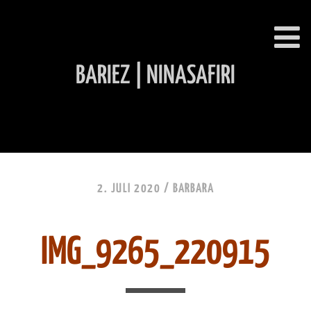
BARIEZ | NINASAFIRI
INHALT ÜBERSPRINGEN
2. JULI 2020 /
BARBARA
IMG_9265_220915