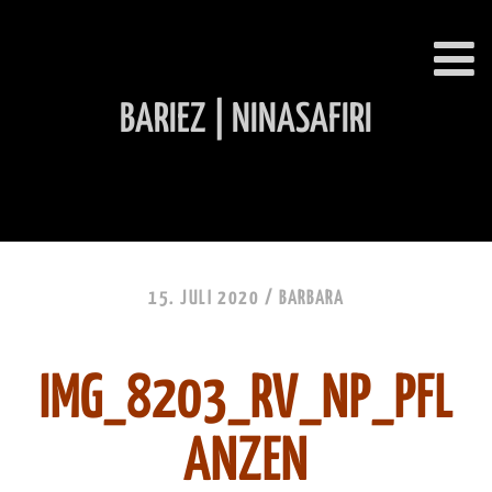
BARIEZ | NINASAFIRI
INHALT ÜBERSPRINGEN
15. JULI 2020 /
BARBARA
IMG_8203_RV_NP_PFL
ANZEN