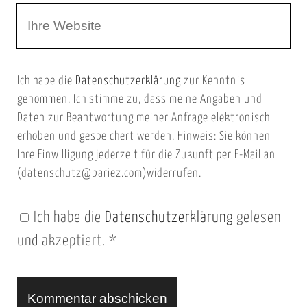
W
e
e
e
E
b
m
Ich habe die
Datenschutzerklärung
zur Kenntnis
s
a
genommen. Ich stimme zu, dass meine Angaben und
e
i
Daten zur Beantwortung meiner Anfrage elektronisch
i
l
erhoben und gespeichert werden. Hinweis: Sie können
t
Ihre Einwilligung jederzeit für die Zukunft per E-Mail an
(datenschutz@bariez.com)widerrufen.
e
n
Ich habe die
Datenschutzerklärung
gelesen
U
und akzeptiert.
*
R
L