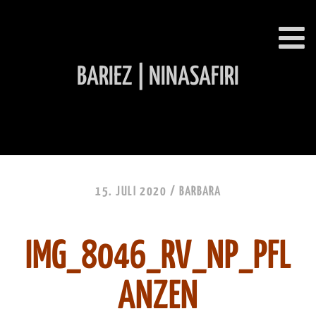
BARIEZ | NINASAFIRI
INHALT ÜBERSPRINGEN
15. JULI 2020 /
BARBARA
IMG_8046_RV_NP_PFL
ANZEN