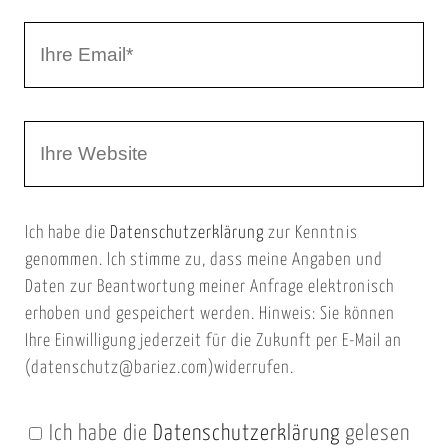
r
I
N
h
a
r
m
W
e
e
e
E
b
m
Ich habe die
Datenschutzerklärung
zur Kenntnis
s
a
genommen. Ich stimme zu, dass meine Angaben und
e
i
Daten zur Beantwortung meiner Anfrage elektronisch
i
l
erhoben und gespeichert werden. Hinweis: Sie können
t
Ihre Einwilligung jederzeit für die Zukunft per E-Mail an
(datenschutz@bariez.com)widerrufen.
e
n
Ich habe die
Datenschutzerklärung
gelesen
U