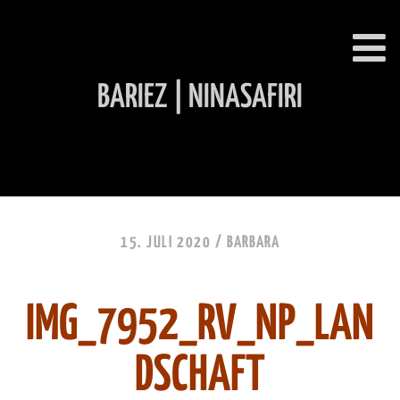
BARIEZ | NINASAFIRI
INHALT ÜBERSPRINGEN
15. JULI 2020 /
BARBARA
IMG_7952_RV_NP_LAN
DSCHAFT