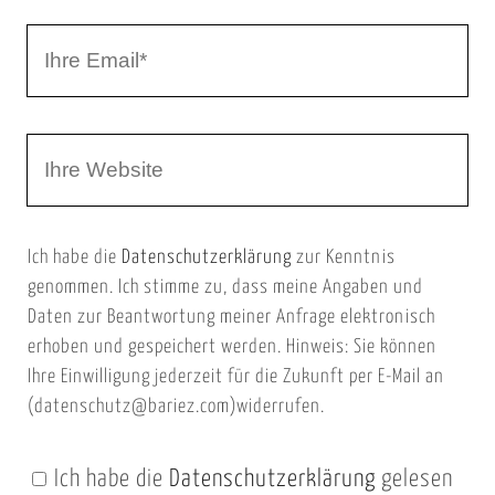
r
I
N
h
a
r
m
W
e
e
e
E
b
m
Ich habe die
Datenschutzerklärung
zur Kenntnis
s
a
genommen. Ich stimme zu, dass meine Angaben und
e
i
Daten zur Beantwortung meiner Anfrage elektronisch
i
l
erhoben und gespeichert werden. Hinweis: Sie können
t
Ihre Einwilligung jederzeit für die Zukunft per E-Mail an
(datenschutz@bariez.com)widerrufen.
e
n
Ich habe die
Datenschutzerklärung
gelesen
U