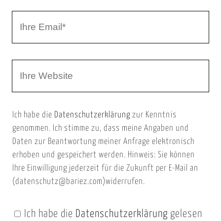
r
I
N
h
a
r
m
W
e
e
e
E
b
m
Ich habe die
Datenschutzerklärung
zur Kenntnis
s
a
genommen. Ich stimme zu, dass meine Angaben und
e
i
Daten zur Beantwortung meiner Anfrage elektronisch
i
l
erhoben und gespeichert werden. Hinweis: Sie können
t
Ihre Einwilligung jederzeit für die Zukunft per E-Mail an
(datenschutz@bariez.com)widerrufen.
e
n
Ich habe die
Datenschutzerklärung
gelesen
U