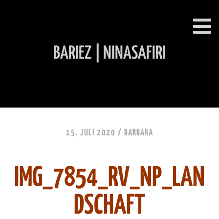
BARIEZ | NINASAFIRI
INHALT ÜBERSPRINGEN
15. JULI 2020 /
BARBARA
IMG_7854_RV_NP_LAN
DSCHAFT