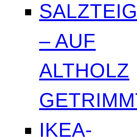
SALZTEI
– AUF
ALTHOLZ
GETRIMM
IKEA-