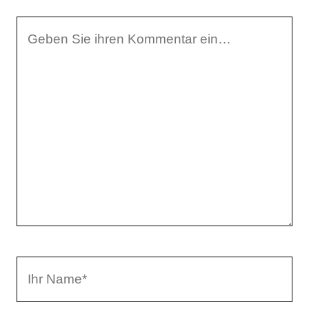
I
h
r
K
o
m
m
e
n
t
a
I
r
h