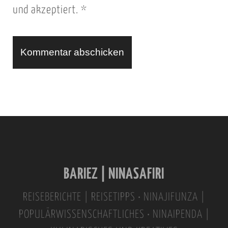
und akzeptiert.
*
R
L
A
l
t
e
r
n
BARIEZ | NINASAFIRI
a
t
REISEBERICHTE | REISETIPPS • NINAJIFUNZA |
i
POPULÄRWISSENSCHAFTLICHES • NINAIPENDA |
v