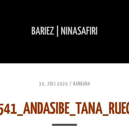
BARIEZ | NINASAFIRI
INHALT ÜBERSPRINGEN
30. JULI 2020 /
BARBARA
541_ANDASIBE_TANA_RUE