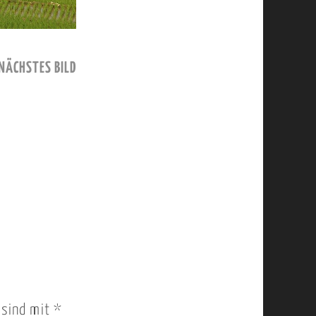
NÄCHSTES BILD
r sind mit
*