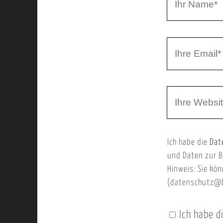
r
h
r
I
N
h
a
r
m
W
e
e
e
E
b
m
Ich habe die
Dat
s
a
und Daten zur B
e
i
Hinweis: Sie kön
i
l
(datenschutz@b
t
e
Ich habe d