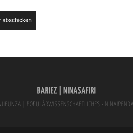
BARIEZ | NINASAFIRI
INAJIFUNZA | POPULÄRWISSENSCHAFTLICHES • NINAIPEND