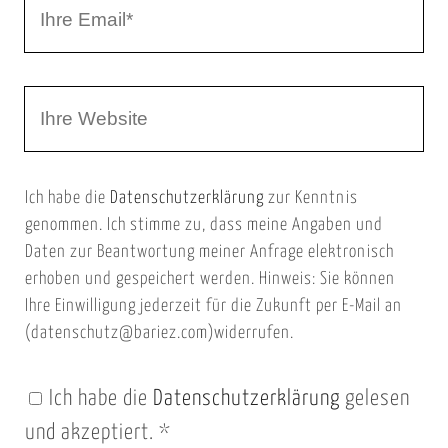
I
N
h
a
r
m
W
e
e
e
E
b
m
Ich habe die
Datenschutzerklärung
zur Kenntnis
s
a
genommen. Ich stimme zu, dass meine Angaben und
e
i
Daten zur Beantwortung meiner Anfrage elektronisch
i
l
erhoben und gespeichert werden. Hinweis: Sie können
t
Ihre Einwilligung jederzeit für die Zukunft per E-Mail an
(datenschutz@bariez.com)widerrufen.
e
n
Ich habe die
Datenschutzerklärung
gelesen
U
und akzeptiert.
*
R