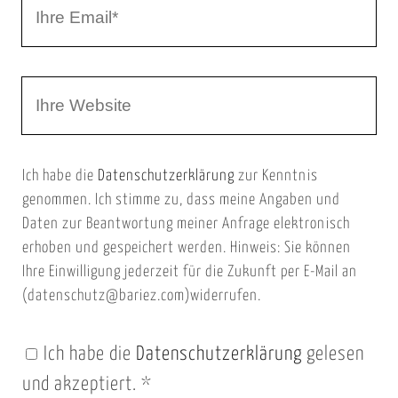
I
N
h
a
r
m
W
e
e
e
E
b
m
Ich habe die
Datenschutzerklärung
zur Kenntnis
s
a
genommen. Ich stimme zu, dass meine Angaben und
e
i
Daten zur Beantwortung meiner Anfrage elektronisch
i
l
erhoben und gespeichert werden. Hinweis: Sie können
t
Ihre Einwilligung jederzeit für die Zukunft per E-Mail an
(datenschutz@bariez.com)widerrufen.
e
n
Ich habe die
Datenschutzerklärung
gelesen
U
und akzeptiert.
*
R