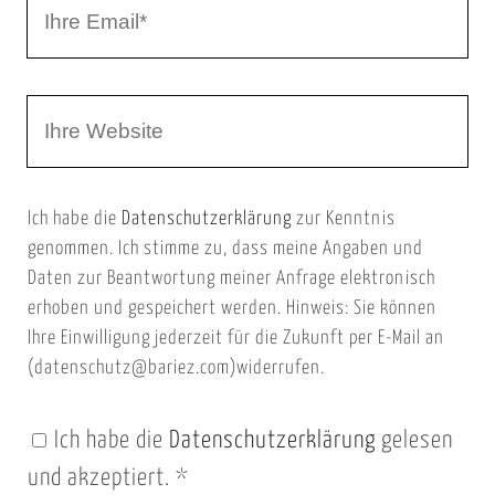
I
N
h
a
r
m
W
e
e
e
E
b
m
Ich habe die
Datenschutzerklärung
zur Kenntnis
s
a
genommen. Ich stimme zu, dass meine Angaben und
e
i
Daten zur Beantwortung meiner Anfrage elektronisch
i
l
erhoben und gespeichert werden. Hinweis: Sie können
t
Ihre Einwilligung jederzeit für die Zukunft per E-Mail an
(datenschutz@bariez.com)widerrufen.
e
n
Ich habe die
Datenschutzerklärung
gelesen
U
und akzeptiert.
*
R