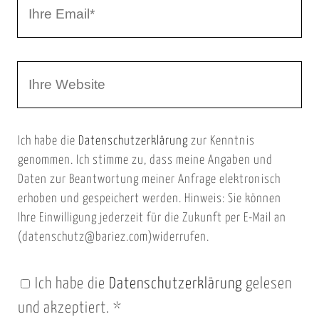
I
N
h
a
r
m
W
e
e
e
E
b
m
Ich habe die
Datenschutzerklärung
zur Kenntnis
s
a
genommen. Ich stimme zu, dass meine Angaben und
e
i
Daten zur Beantwortung meiner Anfrage elektronisch
i
l
erhoben und gespeichert werden. Hinweis: Sie können
t
Ihre Einwilligung jederzeit für die Zukunft per E-Mail an
(datenschutz@bariez.com)widerrufen.
e
n
Ich habe die
Datenschutzerklärung
gelesen
U
und akzeptiert.
*
R