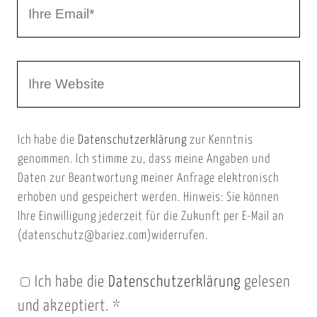
I
N
h
a
r
m
W
e
e
e
E
b
m
Ich habe die
Datenschutzerklärung
zur Kenntnis
s
a
genommen. Ich stimme zu, dass meine Angaben und
e
i
Daten zur Beantwortung meiner Anfrage elektronisch
i
l
erhoben und gespeichert werden. Hinweis: Sie können
t
Ihre Einwilligung jederzeit für die Zukunft per E-Mail an
(datenschutz@bariez.com)widerrufen.
e
n
Ich habe die
Datenschutzerklärung
gelesen
U
und akzeptiert.
*
R