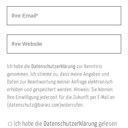
r
I
N
h
a
r
m
W
e
e
e
E
b
m
Ich habe die
Datenschutzerklärung
zur Kenntnis
s
a
genommen. Ich stimme zu, dass meine Angaben und
e
i
Daten zur Beantwortung meiner Anfrage elektronisch
i
l
erhoben und gespeichert werden. Hinweis: Sie können
t
Ihre Einwilligung jederzeit für die Zukunft per E-Mail an
(datenschutz@bariez.com)widerrufen.
e
n
Ich habe die
Datenschutzerklärung
gelesen
U