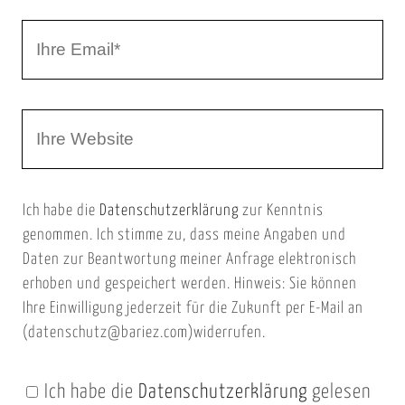
r
I
N
h
a
r
m
W
e
e
e
E
b
m
Ich habe die
Datenschutzerklärung
zur Kenntnis
s
a
genommen. Ich stimme zu, dass meine Angaben und
e
i
Daten zur Beantwortung meiner Anfrage elektronisch
i
l
erhoben und gespeichert werden. Hinweis: Sie können
t
Ihre Einwilligung jederzeit für die Zukunft per E-Mail an
(datenschutz@bariez.com)widerrufen.
e
n
Ich habe die
Datenschutzerklärung
gelesen
U