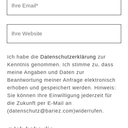
I
N
h
a
r
m
W
e
e
e
E
b
m
Ich habe die
Datenschutzerklärung
zur
s
a
Kenntnis genommen. Ich stimme zu, dass
e
i
meine Angaben und Daten zur
i
l
Beantwortung meiner Anfrage elektronisch
t
erhoben und gespeichert werden. Hinweis:
Sie können Ihre Einwilligung jederzeit für
e
die Zukunft per E-Mail an
n
(datenschutz@bariez.com)widerrufen.
U
R