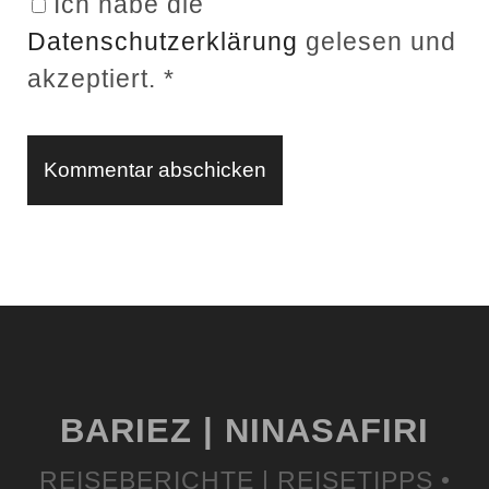
Ich habe die
L
Datenschutzerklärung
gelesen und
akzeptiert.
*
BARIEZ | NINASAFIRI
REISEBERICHTE | REISETIPPS •