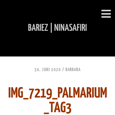
BARIEZ | NINASAFIRI
INHALT ÜBERSPRINGEN
30. JUNI 2020 /
BARBARA
IMG_7219_PALMARIUM
_TAG3