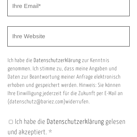
I
N
h
a
r
m
W
e
e
e
E
b
m
Ich habe die
Datenschutzerklärung
zur Kenntnis
s
a
genommen. Ich stimme zu, dass meine Angaben und
e
i
Daten zur Beantwortung meiner Anfrage elektronisch
i
l
erhoben und gespeichert werden. Hinweis: Sie können
t
Ihre Einwilligung jederzeit für die Zukunft per E-Mail an
(datenschutz@bariez.com)widerrufen.
e
n
Ich habe die
Datenschutzerklärung
gelesen
U
und akzeptiert.
*
R